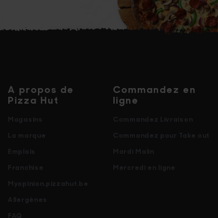
A propos de
Commandez en
Pizza Hut
ligne
Magasins
Commandez Livraison
La marque
Commandez pour Take out
Emplois
Mardi Malin
Franchise
Mercredi en ligne
Myopinion.pizzahut.be
Allergènes
FAQ