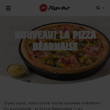
FR
NL
Menu
Sluit
menu
Skip
to
main
NOUVEAU? LA PIZZA
navigation
BÉARNAISE
Oyez oyez, voici notre toute nouvelle création!
En exclusivité : la Pizza Béarnaise ! Les