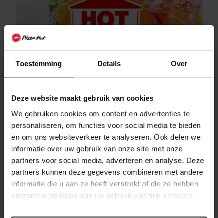
Toestemming
Details
Over
Deze website maakt gebruik van cookies
We gebruiken cookies om content en advertenties te
Hot in the Hut
personaliseren, om functies voor social media te bieden
en om ons websiteverkeer te analyseren. Ook delen we
Les 3 et 4 août 2026, Pizza Hut t'offre un cocktail
informatie over uw gebruik van onze site met onze
ou mocktail gratuit. Utilise le code COOLDOWN et
partners voor social media, adverteren en analyse. Deze
rafraîchis-toi avec style.
partners kunnen deze gegevens combineren met andere
informatie die u aan ze heeft verstrekt of die ze hebben
Lire la suite
verzameld op basis van uw gebruik van hun services.