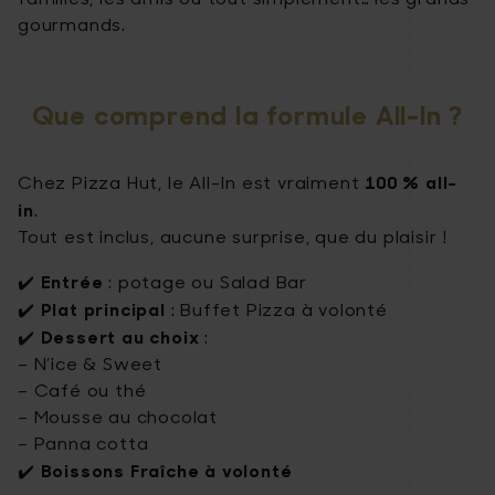
gourmands.
Que comprend la formule All-In ?
100 % all-
Chez Pizza Hut, le All-In est vraiment
in
.
Tout est inclus, aucune surprise, que du plaisir !
Entrée
✔️
: potage ou Salad Bar
Plat principal
✔️
: Buffet Pizza à volonté
Dessert au choix
✔️
:
– N’ice & Sweet
– Café ou thé
– Mousse au chocolat
– Panna cotta
Boissons Fraîche à volonté
✔️