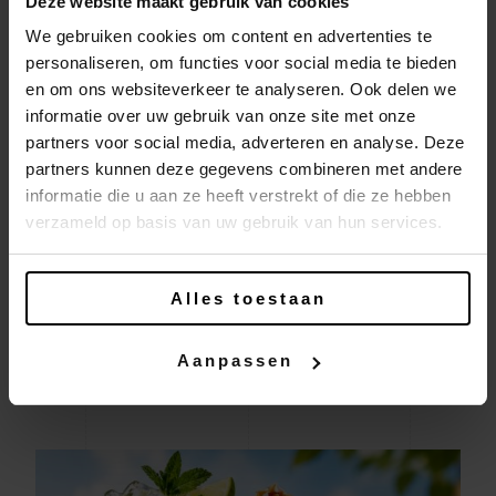
Deze website maakt gebruik van cookies
et profitez.
We gebruiken cookies om content en advertenties te
👉 Rendez-vous dans votre restaurant Pizza Hut
personaliseren, om functies voor social media te bieden
Semaines All-In
et savourez les
tant que ça dure.
en om ons websiteverkeer te analyseren. Ook delen we
le à volonté est toujours
Parce qu’honnêtement…
informatie over uw gebruik van onze site met onze
meilleur quand on le partage !
🍕✨
partners voor social media, adverteren en analyse. Deze
partners kunnen deze gegevens combineren met andere
informatie die u aan ze heeft verstrekt of die ze hebben
verzameld op basis van uw gebruik van hun services.
LES DERNIÈRES NOUVELLES
Alles toestaan
Découvrez les nouvelles Pizza Hut
Aanpassen