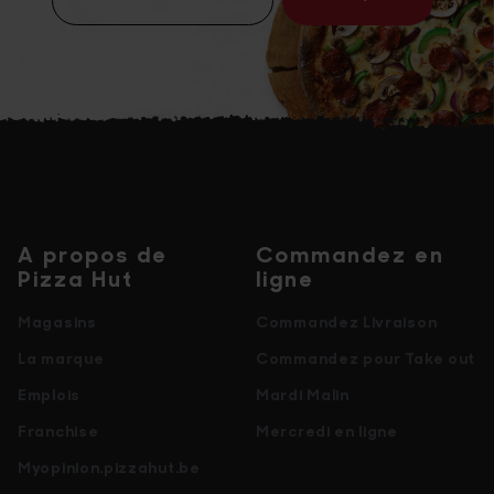
A propos de
Commandez en
Pizza Hut
ligne
Magasins
Commandez Livraison
La marque
Commandez pour Take out
Emplois
Mardi Malin
Franchise
Mercredi en ligne
Myopinion.pizzahut.be