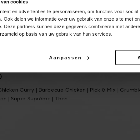
 van cookies
ent en advertenties te personaliseren, om functies voor social
. Ook delen we informatie over uw gebruik van onze site met on
iginal sont incluses dans le Menu, surclassez vers une
e. Deze partners kunnen deze gegevens combineren met andere i
erzameld op basis van uw gebruik van hun services.
Aanpassen
i Lovers | Forestière | Alsace | Chicken Twist | Suprê
)
Chicken Curry | Barbecue Chicken | Pick & Mix | Crumble
en | Super Suprême | Thon