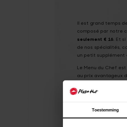
Il est grand temps d
composé par notre ch
seulement € 16
. Et 
de nos spécialités,
un petit supplément de
Le Menu du Chef est 
au prix avantageux d
ENTREE
: salad b
PLAT PRINCIPAL
:
Toestemming
(+4.2 €)
DESSERT
: mousse