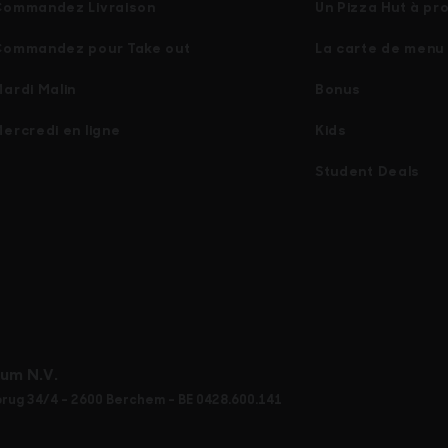
Commandez Livraison
Un Pizza Hut à pr
Commandez pour Take out
La carte de menu
ardi Malin
Bonus
ercredi en ligne
Kids
Student Deals
ium N.V.
rug 34/4 - 2600 Berchem - BE 0428.600.141