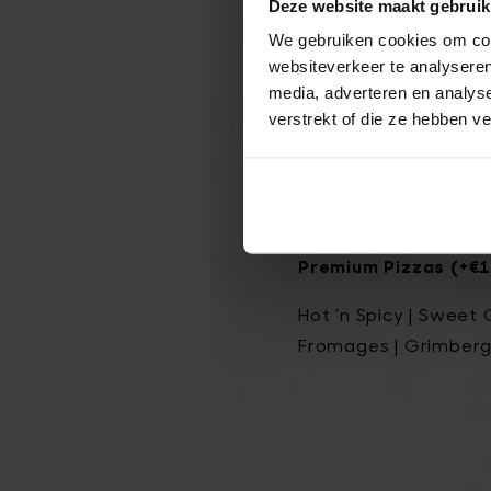
thé
Deze website maakt gebruik
We gebruiken cookies om cont
websiteverkeer te analyseren
Toutes les Pizzas Or
media, adverteren en analys
pour 1 € de plus :
verstrekt of die ze hebben v
Original Pizzas
Margherita | Pepperon
Premium Pizzas (+€1
Hot 'n Spicy | Sweet 
Fromages | Grimberg