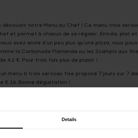
e découvrir notre Menu du Chef ! Ce menu trois serv
ef et permet à chacun de se régaler. Entrée, plat et
si vous avez envie d’un peu plus qu’une pizza, vous pou
 comme
la Carbonade Flamande ou les Scampis aux fin
 4.2 €. Pour trois fois plus de plaisir !
un menu à trois services fixe proposé 7 jours sur 7 d
e € 16. Bonne dégustation !
ar ou soup bar ou tomate mozzarella (+4.2 €)
 pizza (normale au choix) * ou Carbonade Flamande (+
Details
 au chocolat ou crème glacée / N'Ice & Sweet ou pa