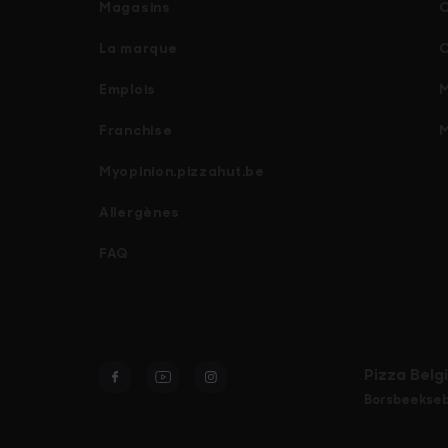
Magasins
La marque
Emplois
M
Franchise
M
Myopinion.pizzahut.be
Allergènes
FAQ
Facebook
Youtube
Instagram
Pizza Belg
Borsbeekseb