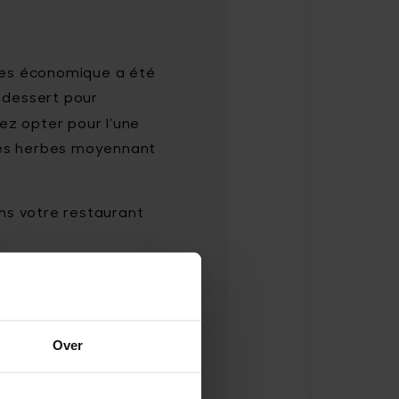
ices économique a été
 dessert pour
vez opter pour l’une
es herbes
moyennant
ans votre restaurant
4.2 €) ou Scampis
Over
nna cotta ou café ou