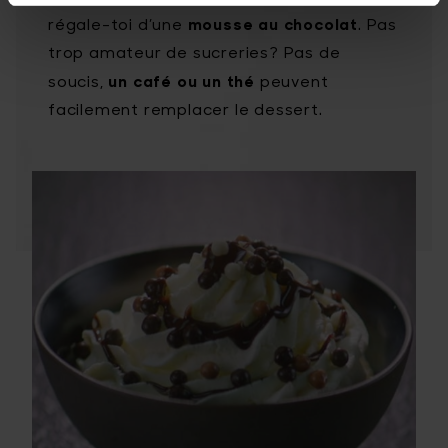
mousse au chocolat
régale-toi d’une
. Pas
trop amateur de sucreries? Pas de
un café
ou un thé
soucis,
peuvent
facilement remplacer le dessert.