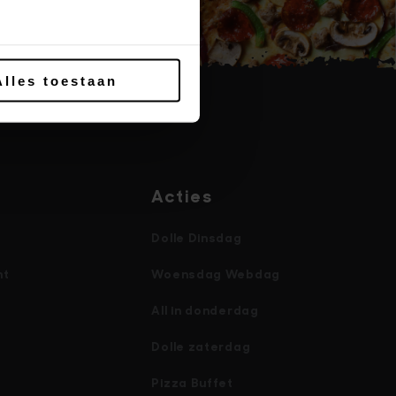
Alles toestaan
Acties
Dolle Dinsdag
nt
Woensdag Webdag
All in donderdag
Dolle zaterdag
Pizza Buffet