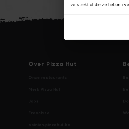
verstrekt of die ze hebben v
Over Pizza Hut
B
Onze restaurants
Be
Merk Pizza Hut
Be
Jobs
Do
Franchise
Wo
opinion.pizzahut.be