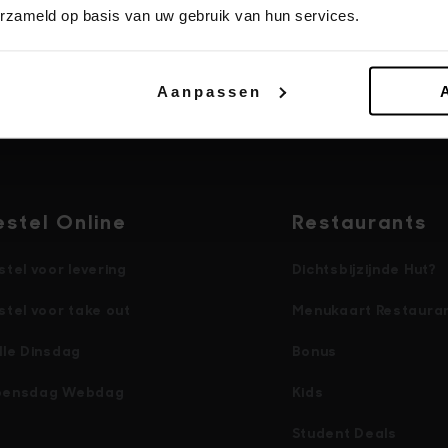
erzameld op basis van uw gebruik van hun services.
Aanpassen
estel Online
Restaurants
stel voor levering
Dichtsbijzijnde Hut?
stel voor take out
Menukaart Restaura
lle Dinsdag
Bonus
ensdag Webdag
Kids
Student Deals